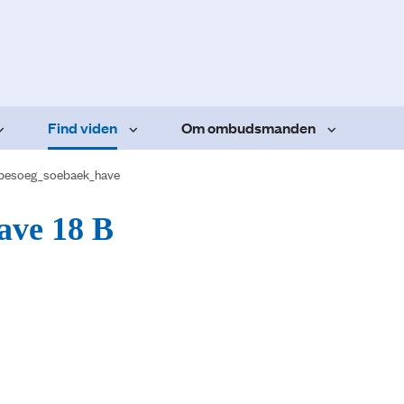
Find viden
Om ombudsmanden
sbesoeg_soebaek_have
ave 18 B