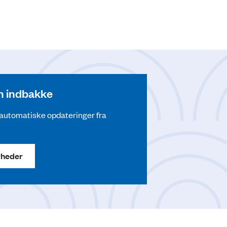
din indbakke
å automatiske opdateringer fra
yheder