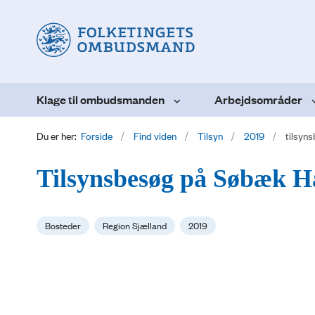
Klage til ombudsmanden
Arbejdsområder
Du er her:
Forside
Find viden
Tilsyn
2019
tilsyn
Tilsynsbesøg på Søbæk H
Bosteder
Region Sjælland
2019