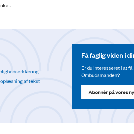
inket.
Få faglig viden i 
Er du interesseret i at f
elighedserklæring
Ombudsmanden?
l oplæsning af tekst
Abonnér på vores n