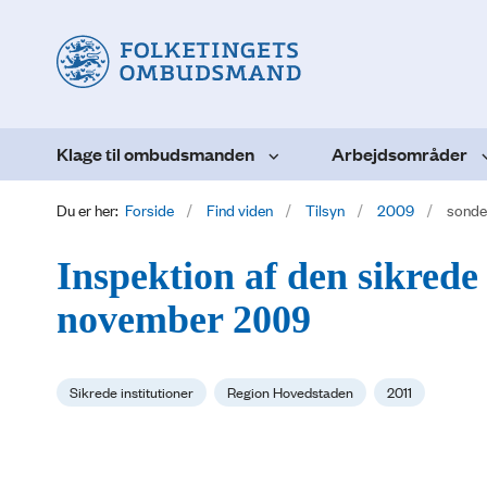
Klage til ombudsmanden
Arbejdsområder
Du er her:
Forside
Find viden
Tilsyn
2009
sonde
Inspektion af den sikrede
november 2009
Sikrede institutioner
Region Hovedstaden
2011