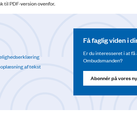
k til PDF-version ovenfor.
Få faglig viden i 
Er du interesseret i at f
elighedserklæring
Ombudsmanden?
l oplæsning af tekst
Abonnér på vores n