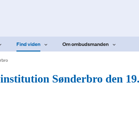
Find viden
Om ombudsmanden
rbro
 institution Sønderbro den 19