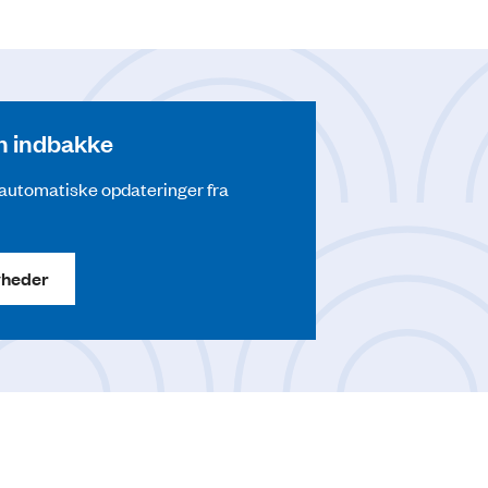
din indbakke
å automatiske opdateringer fra
yheder