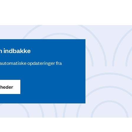
din indbakke
å automatiske opdateringer fra
yheder