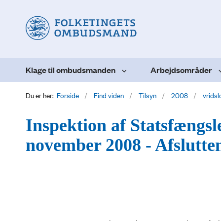
Klage til ombudsmanden
Arbejdsområder
Du er her:
Forside
Find viden
Tilsyn
2008
vridslo
Inspektion af Statsfængslet
november 2008 - Afslutten