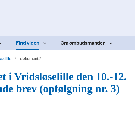
Find viden
Om ombudsmanden
selille
dokument2
 i Vridsløselille den 10.-12.
de brev (opfølgning nr. 3)