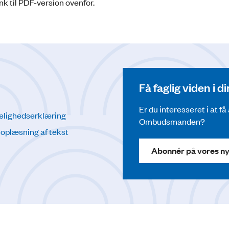
k til PDF-version ovenfor.
Få faglig viden i 
Er du interesseret i at f
elighedserklæring
Ombudsmanden?
l oplæsning af tekst
Abonnér på vores n