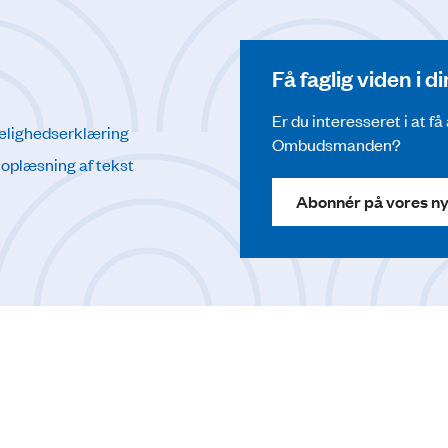
Få faglig viden i 
Er du interesseret i at f
elighedserklæring
Ombudsmanden?
l oplæsning af tekst
Abonnér på vores n