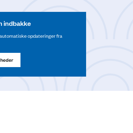
din indbakke
å automatiske opdateringer fra
yheder