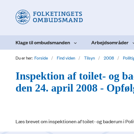
Klage til ombudsmanden
Arbejdsområder
Du er her:
Forside
Find viden
Tilsyn
2008
Polilt
Inspektion af toilet- og 
den 24. april 2008 - Opfø
Læs brevet om inspektionen af toilet- og baderum i Poli