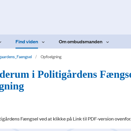
Find viden
Om ombudsmanden
igaardens_Faengsel
Opfoelgning
baderum i Politigårdens Fængs
lgning
tigårdens Fængsel ved at klikke på Link til PDF-version ovenfor