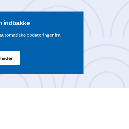
din indbakke
å automatiske opdateringer fra
yheder