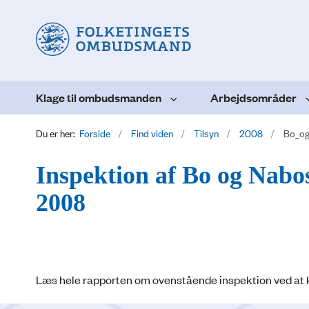
Klage til ombudsmanden
Arbejdsområder
Du er her:
Forside
Find viden
Tilsyn
2008
Bo_og
Inspektion af Bo og Nabo
2008
Læs hele rapporten om ovenstående inspektion ved at kl