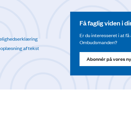
Få faglig viden i 
Er du interesseret i at f
elighedserklæring
Ombudsmanden?
l oplæsning af tekst
Abonnér på vores n