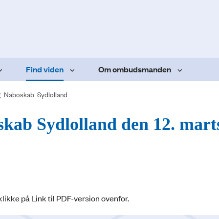
Find viden
Om ombudsmanden
_Naboskab_Sydlolland
skab Sydlolland den 12. mart
ikke på Link til PDF-version ovenfor.