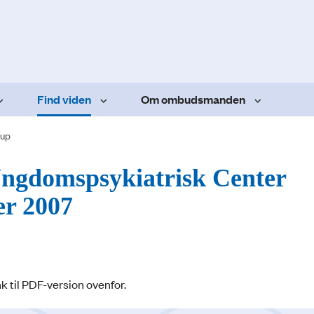
Find viden
Om ombudsmanden
rup
Ungdomspsykiatrisk Center
er 2007
k til PDF-version ovenfor.