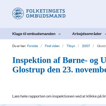
Klage til ombudsmanden
Arbejdsområder
Du er her:
Forside
Find viden
Tilsyn
2007
Glost
Inspektion af Børne- og 
Glostrup den 23. novemb
Læs hele rapporten om inspektionen ved at klikke på lin