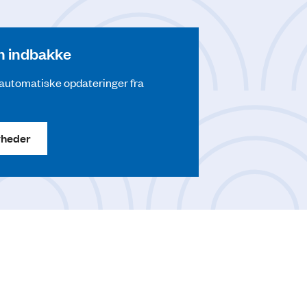
din indbakke
å automatiske opdateringer fra
yheder