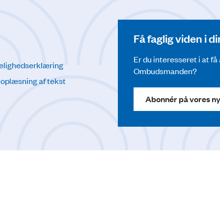
Få faglig viden i 
Er du interesseret i at f
elighedserklæring
Ombudsmanden?
l oplæsning af tekst
Abonnér på vores n