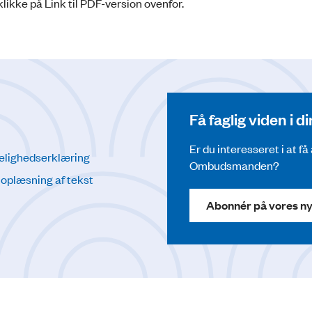
ikke på Link til PDF-version ovenfor.
Få faglig viden i 
Er du interesseret i at f
elighedserklæring
Ombudsmanden?
l oplæsning af tekst
Abonnér på vores n