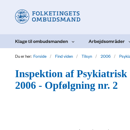
Klage til ombudsmanden
Arbejdsområder
Du er her:
Forside
Find viden
Tilsyn
2006
Psyki
Inspektion af Psykiatrisk
2006 - Opfølgning nr. 2