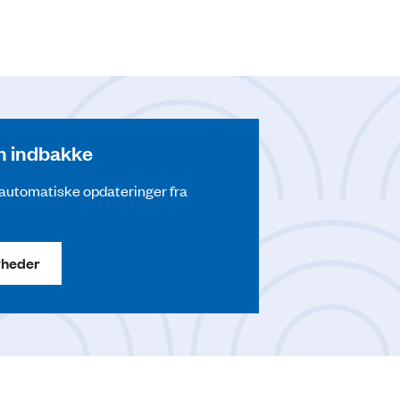
din indbakke
å automatiske opdateringer fra
yheder