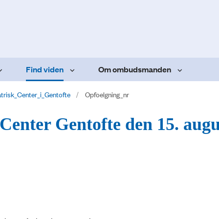
Find viden
Om ombudsmanden
atrisk_Center_i_Gentofte
Opfoelgning_nr
 Center Gentofte den 15. augu