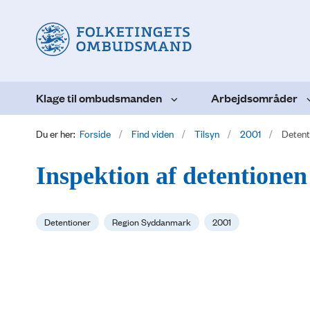
Klage til ombudsmanden
Arbejdsområder
Du er her:
Forside
Find viden
Tilsyn
2001
Detent
Inspektion af detentionen
Detentioner
Region Syddanmark
2001