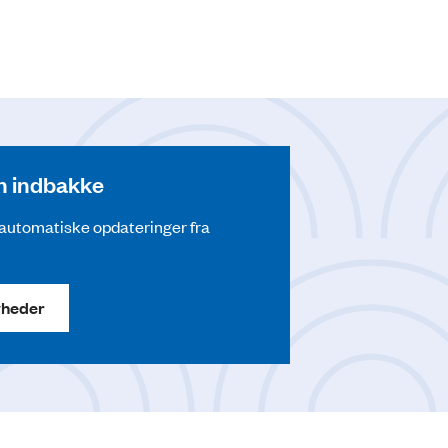
din indbakke
å automatiske opdateringer fra
yheder