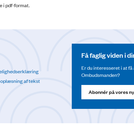
e i pdf-format.
Få faglig viden i 
Er du interesseret i at f
elighedserklæring
Ombudsmanden?
l oplæsning af tekst
Abonnér på vores n