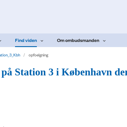
Find viden
Om ombudsmanden
ation_3_Kbh
opfoelgning
 på Station 3 i København de