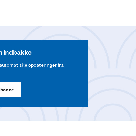
din indbakke
å automatiske opdateringer fra
yheder