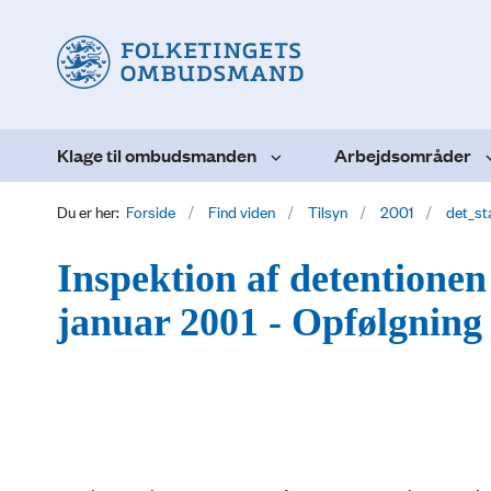
Klage til ombudsmanden
Arbejdsområder
Du er her:
Forside
Find viden
Tilsyn
2001
det_st
Inspektion af detentionen
januar 2001 - Opfølgning