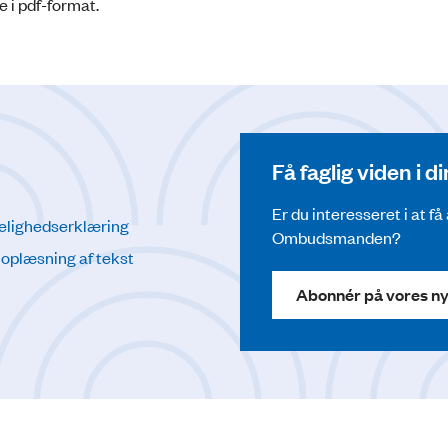
e i pdf-format.
Få faglig viden i 
Er du interesseret i at f
elighedserklæring
Ombudsmanden?
l oplæsning af tekst
Abonnér på vores n