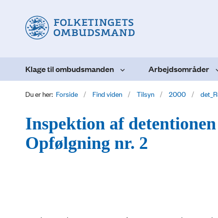
Klage til ombudsmanden
Arbejdsområder
Du er her:
Forside
Find viden
Tilsyn
2000
det_R
Inspektion af detentionen
Opfølgning nr. 2