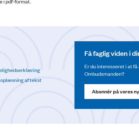
e i pdf-format.
Få faglig viden i 
Er du interesseret i at f
elighedserklæring
Ombudsmanden?
l oplæsning af tekst
Abonnér på vores n