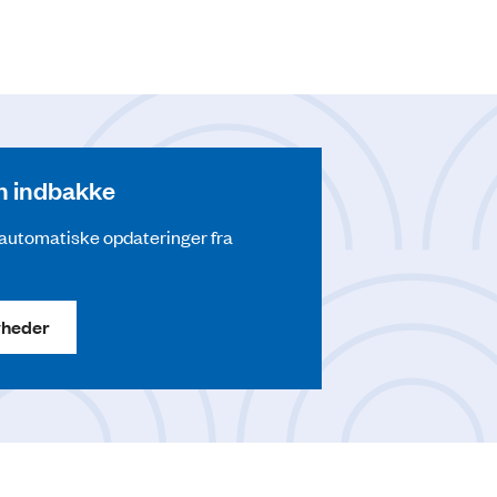
din indbakke
å automatiske opdateringer fra
yheder