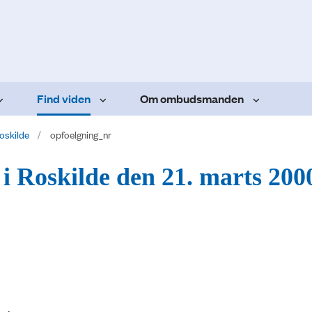
Find viden
Om ombudsmanden
oskilde
opfoelgning_nr
 i Roskilde den 21. marts 2000